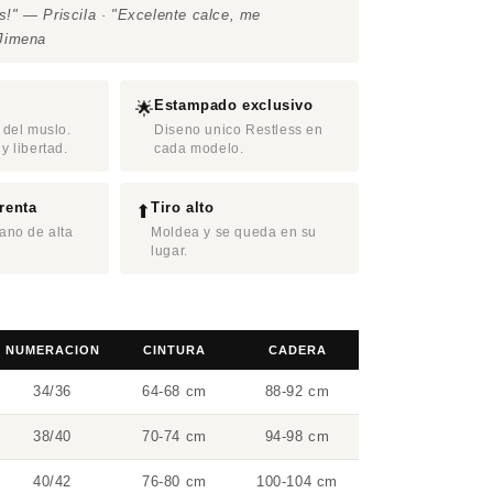
" — Priscila · "Excelente calce, me
Jimena
Estampado exclusivo
🌟
 del muslo.
Diseno unico Restless en
y libertad.
cada modelo.
renta
Tiro alto
⬆
ano de alta
Moldea y se queda en su
lugar.
S
NUMERACION
CINTURA
CADERA
34/36
64-68 cm
88-92 cm
38/40
70-74 cm
94-98 cm
40/42
76-80 cm
100-104 cm