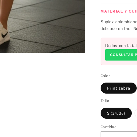
MATERIAL Y CU
Suplex colombiano
delicado en frio. 
Dudas con la tal
CONSULTAR 
Color
Print zebra
Talla
S (34/36)
Cantidad