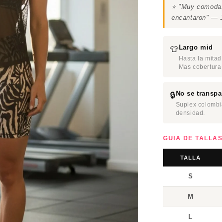
⭐ "Muy comodas!
encantaron" — 
Largo mid
👕
Hasta la mitad
Mas cobertura 
No se transpa
🔒
Suplex colombi
densidad.
GUIA DE TALLA
TALLA
S
M
L