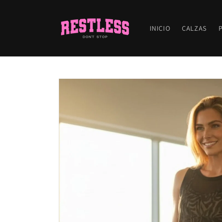
Ir
directamente
al contenido
INICIO
CALZAS
Ir
directamente
a la
información
del producto