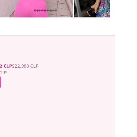
Short Pinky filly Snake
Mid bikers Kalon
$12.990 CLP
$16.990 CLP
$12.990 CLP
$16.990 CL
2 CLP
$22.980 CLP
CLP