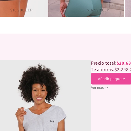
hort moove
Short Deep Sea Acanelado
0 CLP
$16.990 CLP
$12.990 CLP
$16.990 CLP
Precio total:
$20.68
Te ahorras:
$2.298 
Añadir paquete
Ver más