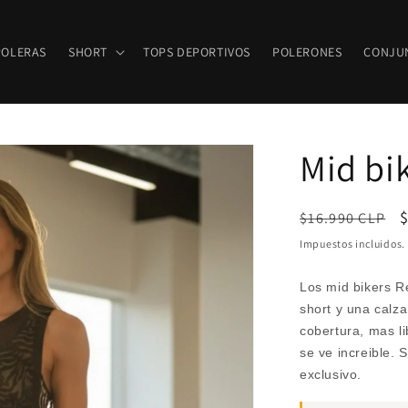
POLERAS
SHORT
TOPS DEPORTIVOS
POLERONES
CONJU
Mid bi
Precio
P
$16.990 CLP
habitual
Impuestos incluidos.
o
Los mid bikers R
short y una calz
cobertura, mas l
se ve increible.
exclusivo.