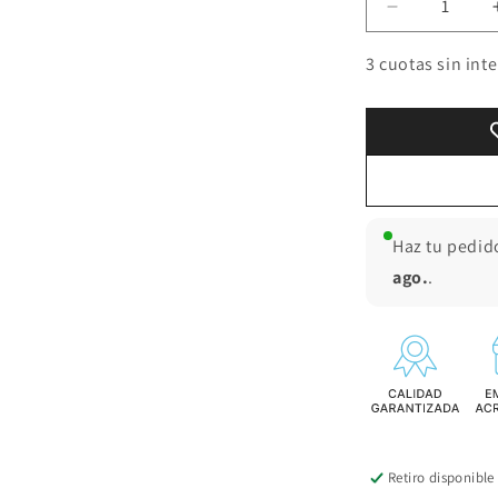
Reducir
cantidad
para
3 cuotas sin int
Mid
bikers
Zebra
Haz tu pedid
ago.
.
Retiro disponible