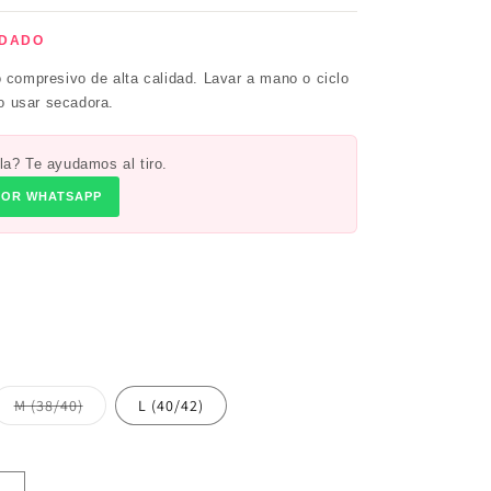
IDADO
 compresivo de alta calidad. Lavar a mano o ciclo
No usar secadora.
la? Te ayudamos al tiro.
POR WHATSAPP
Variante
M (38/40)
L (40/42)
agotada
o
no
disponible