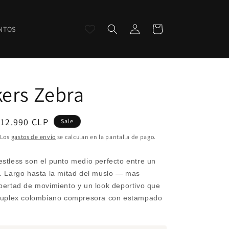
Iniciar
Carrito
NTOS
sesión
kers Zebra
recio
$12.990 CLP
Sale
de
 Los
gastos de envío
se calculan en la pantalla de pago.
ferta
estless son el punto medio perfecto entre un
a. Largo hasta la mitad del muslo — mas
ibertad de movimiento y un look deportivo que
 Suplex colombiano compresora con estampado