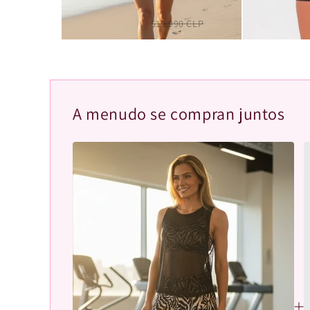
Short liso Azul Marino
S
$9.990 CLP
$10.990 CLP
$12.99
A menudo se compran juntos