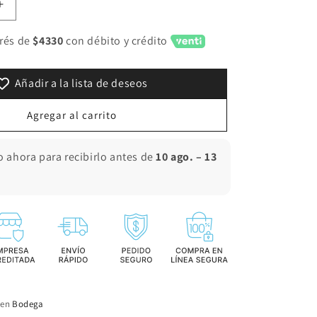
Aumentar
cantidad
para
erés de
$4330
con débito y crédito
Mid
bikers
Añadir a la lista de deseos
Zebra
Agregar al carrito
o ahora para recibirlo antes de
10 ago. – 13
 en
Bodega